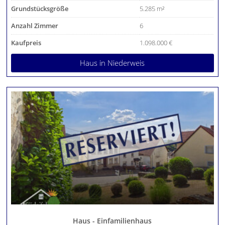
Grundstücksgröße
5.285 m²
Anzahl Zimmer
6
Kaufpreis
1.098.000 €
Haus
in Niederweis
Haus - Einfamilienhaus