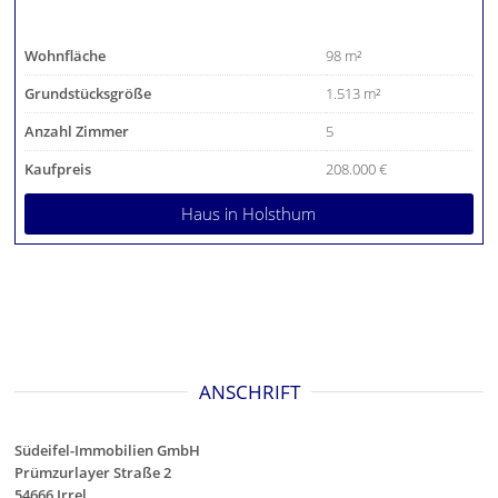
Wohnfläche
98 m²
Grundstücksgröße
1.513 m²
Anzahl Zimmer
5
Kaufpreis
208.000 €
Haus
in Holsthum
ANSCHRIFT
Südeifel-Immobilien GmbH
Prümzurlayer Straße 2
54666 Irrel