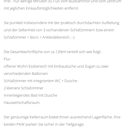
Irrel - nur wenige Minuten zu Fuß vom Busbahnhof und vom Zentrum
mit jeglichen Einkaufsmöglichkeiten entfernt.
Sie punktet insbesondere mit der praktisch durchdachten Aufteilung
und der Seltenheit von 3 vorhandenen Schlafzimmern bzw einem
Schlafzimmer + Büro + Ankleidebereich. :-)
Die Gesamtwohnfläche von ca.120m² verteilt sich wie folgt:
Flur
offener Wohn-Essbereich mit Einbauküche und Zugan zu zwei
verschiedenden Balkonen
Schlafzimmer mit integriertem WC + Dusche
2 kleinere Schlafzimmer
innenliegendes Bad mit Dusche
Hauswirtschaftsraum.
Der geräumige Kellerraum bietet Ihnen ausreichend Lagerfläche. Ihre
beiden PKW parken Sie sicher in der Tiefgarage.