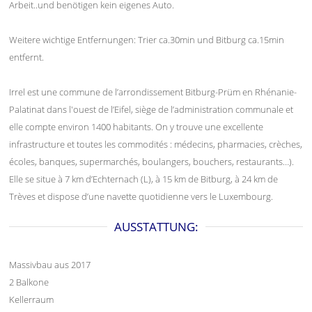
Arbeit..und benötigen kein eigenes Auto.
Weitere wichtige Entfernungen: Trier ca.30min und Bitburg ca.15min
entfernt.
Irrel est une commune de l’arrondissement Bitburg-Prüm en Rhénanie-
Palatinat dans l'ouest de l’Eifel, siège de l’administration communale et
elle compte environ 1400 habitants. On y trouve une excellente
infrastructure et toutes les commodités : médecins, pharmacies, crèches,
écoles, banques, supermarchés, boulangers, bouchers, restaurants…).
Elle se situe à 7 km d’Echternach (L), à 15 km de Bitburg, à 24 km de
Trèves et dispose d’une navette quotidienne vers le Luxembourg.
AUSSTATTUNG:
Massivbau aus 2017
2 Balkone
Kellerraum