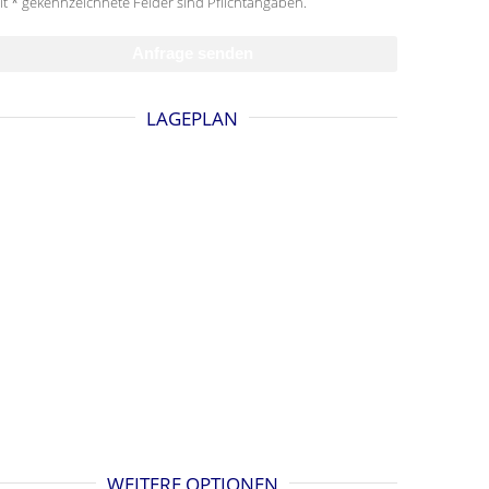
it * gekennzeichnete Felder sind Pflichtangaben.
LAGEPLAN
WEITERE OPTIONEN