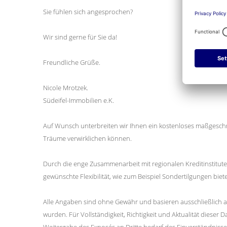
Sie fühlen sich angesprochen?
Wir sind gerne für Sie da!
Freundliche Grüße.
Nicole Mrotzek.
Südeifel-Immobilien e.K.
Auf Wunsch unterbreiten wir Ihnen ein kostenloses maßgeschn
Träume verwirklichen können.
Durch die enge Zusammenarbeit mit regionalen Kreditinstitut
gewünschte Flexibilität, wie zum Beispiel Sondertilgungen biet
Alle Angaben sind ohne Gewähr und basieren ausschließlich a
wurden. Für Vollständigkeit, Richtigkeit und Aktualität dies
Weitergabe des Exposés an Dritte bedarf des Einverständnisse