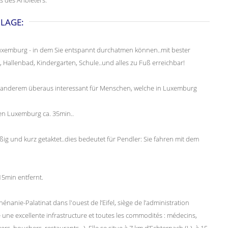
LAGE:
zu Luxemburg - in dem Sie entspannt durchatmen können..mit bester
, Hallenbad, Kindergarten, Schule..und alles zu Fuß erreichbar!
r anderem überaus interessant für Menschen, welche in Luxemburg
en Luxemburg ca. 35min..
g und kurz getaktet..dies bedeutet für Pendler: Sie fahren mit dem
15min entfernt.
anie-Palatinat dans l'ouest de l’Eifel, siège de l’administration
une excellente infrastructure et toutes les commodités : médecins,
, bouchers, restaurants…). Elle se situe à 7 km d’Echternach (L), à 15