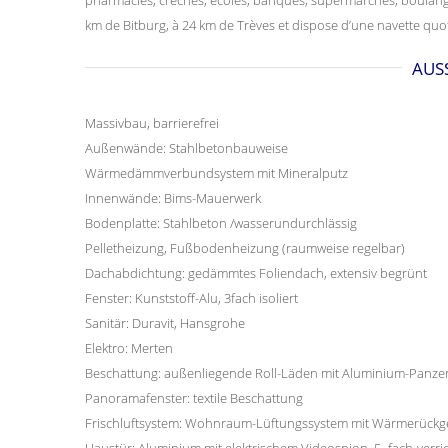
km de Bitburg, à 24 km de Trèves et dispose d’une navette qu
AUS
Massivbau, barrierefrei
Außenwände: Stahlbetonbauweise
Wärmedämmverbundsystem mit Mineralputz
Innenwände: Bims-Mauerwerk
Bodenplatte: Stahlbeton /wasserundurchlässig
Pelletheizung, Fußbodenheizung (raumweise regelbar)
Dachabdichtung: gedämmtes Foliendach, extensiv begrünt
Fenster: Kunststoff-Alu, 3fach isoliert
Sanitär: Duravit, Hansgrohe
Elektro: Merten
Beschattung: außenliegende Roll-Läden mit Aluminium-Panze
Panoramafenster: textile Beschattung
Frischluftsystem: Wohnraum-Lüftungssystem mit Wärmerück
Haustür: Aluminium mit elektrischem Videospion, 5- fach-verrie