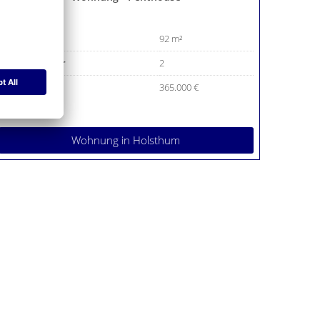
Wohnfläche
92 m²
Anzahl Zimmer
2
Kaufpreis
365.000 €
Wohnung
in Holsthum