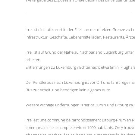
Irrel ist ein Luftkurort in der Eifel - an der direkten Grenze 
Infrastruktur: Geschäfte, Lebensmittelläden, Restaurants, Ärzte
Irrel ist auf Grund der Nähe zu Nachbarland Luxemburg unte
arbeiten:
Entfernungen zu Luxemburg / Echternach: etwa 5min, Flughaf
Der Pendlerbus nach Luxemburg ist vor Ort und fährt regelmäßi
Bus zur Arbeit..und benötigen kein eigenes Auto.
Weitere wichtige Entfernungen: Trier ca.30min und Bitburg ca.
Irrel est une commune de l’arrondissement Bitburg-Prüm en Rhén
communale et elle compte environ 1400 habitants. On y trouve 
pharmacies, crèches, écoles, banques, supermarchés, boulangers