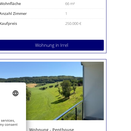
Wohnfläche
66 m²
Anzahl Zimmer
1
Kaufpreis
250.000 €
Wohnung
in Irrel
Wohnung - Penthouse