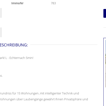
ImmoNr
783
ESCHREIBUNG:
k! L - Echternach 5min!
s.
undriss für 15 Wohnungen..mit intelligenter Technik und
r Wohnungen über Laubengänge gewährt Ihnen Privatsphäre und