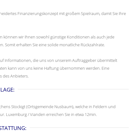
eidertes Finanzierungskonzept mit großem Spielraum, damit Sie Ihre
en können wir Ihnen sowohl günstige Konditionen als auch jede
en. Somit erhalten Sie eine solide monatliche Rückzahlrate.
uf Informationen, die uns von unserem Auftraggeber übermittelt
er Daten kann von uns keine Haftung übernommen werden. Eine
s des Anbieters.
LAGE:
rtchens Stockigt (Ortsgemeinde Nusbaum), welche in Feldern und
ur. Luxemburg / Vianden erreichen Sie in etwa 12min.
STATTUNG: