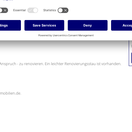
und umfasst: Küche mit Einbauküche, Esszimmer, Wohnzimmer mit
kleines Bad mit Dusche.
rünen und mit seiner fanstastischen Fernsicht. :-)
h Anspruch - zu renovieren. Ein leichter Renovierungsstau ist vorhanden.
mobilien.de.