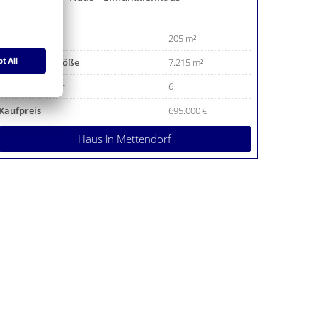
Wohnfläche
205 m²
Grundstücksgröße
7.215 m²
Anzahl Zimmer
6
Kaufpreis
695.000 €
Haus
in Mettendorf