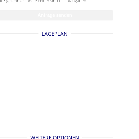
it * gekennzeichnete Felder sind Pflichtangaben.
LAGEPLAN
WEITERE OPTIONEN