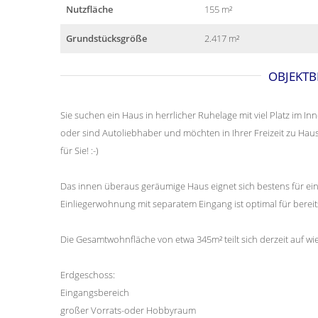
Nutzfläche
155 m²
Grundstücksgröße
2.417 m²
OBJEKTB
Sie suchen ein Haus in herrlicher Ruhelage mit viel Platz im I
oder sind Autoliebhaber und möchten in Ihrer Freizeit zu Ha
für Sie! :-)
Das innen überaus geräumige Haus eignet sich bestens für eine
Einliegerwohnung mit separatem Eingang ist optimal für bereit
Die Gesamtwohnfläche von etwa 345m² teilt sich derzeit auf wie 
Erdgeschoss:
Eingangsbereich
großer Vorrats-oder Hobbyraum