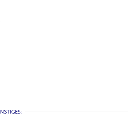
t
r
NSTIGES: