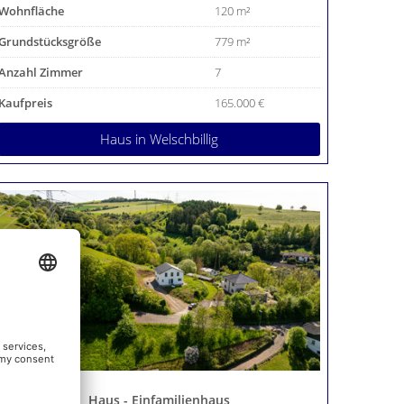
Wohnfläche
120 m²
Grundstücksgröße
779 m²
Anzahl Zimmer
7
Kaufpreis
165.000 €
Haus
in Welschbillig
Haus - Einfamilienhaus