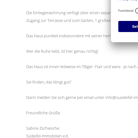
Die Einliegerwohnung verfügt über einen separaten Eingang 
Zugang zur Terrasse und zum Garten, 1 großes Schlafzimmer, 
Das Haus punktet insbesondere mit seiner herrlichen Lage im G
Wer die Ruhe liebt, ist hier genau richtig!
Das Haus ist innen teilweise im 70iger- Flair und wäre - je nac
Sie finden, das klingt gut?
Dann melden Sie sich gerne per email unter info@suedeifel-im
Freundliche Grüße.
Sabine Zschiesche.
Südeifel-Immobilien e.K.