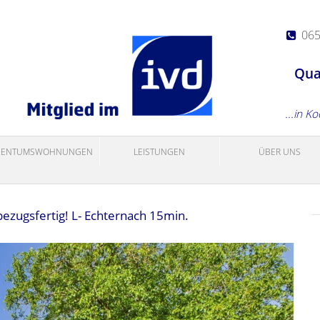
06
Qua
...in K
GENTUMSWOHNUNGEN
LEISTUNGEN
ÜBER UNS
bezugsfertig! L- Echternach 15min.