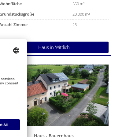
Wohnfläche
550 m²
Grundstücksgröße
20.000 m²
Anzahl Zimmer
25
Haus
in Wittlich
Haus - Bauernhaus