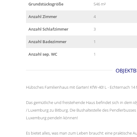
Grundstücksgröße
546 m²
Anzahl Zimmer
4
Anzahl Schlafzimmer
3
Anzahl Badezimmer
1
Anzahl sep. WC
1
OBJEKTB
Hübsches Familienhaus mit Garten! KfW-40! L - Echternach 14
Das gemütliche und freistehende Haus befindet sich in dem i
/ Luxemburg zu Bitburg. Die Bushaltestelle des Pendlerbusses
Luxemburg pendeln können!
Es bietet alles, was man zum Leben braucht: eine praktische A