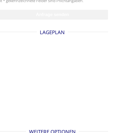
it * gekennzeichnete Felder sind Pflichtangaben.
LAGEPLAN
WEITERE OPTIONEN