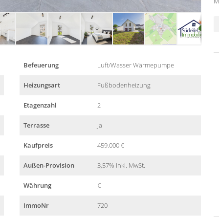
M
Befeuerung
Luft/Wasser Wärmepumpe
Heizungsart
Fußbodenheizung
Etagenzahl
2
Terrasse
Ja
Kaufpreis
459.000 €
Außen-Provision
3,57% inkl. MwSt.
Währung
€
ImmoNr
720