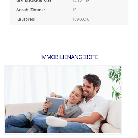
Anzahl Zimmer
10
Kaufpreis
169.000 €
IMMOBILIENANGEBOTE
Objektart
Objektart
Hallen/Lager/Produktion
Wohnung
Ort
Oberpierscheid /
Bollendorf
Ort
Philippsweiler
Wohnfläche
66 m²