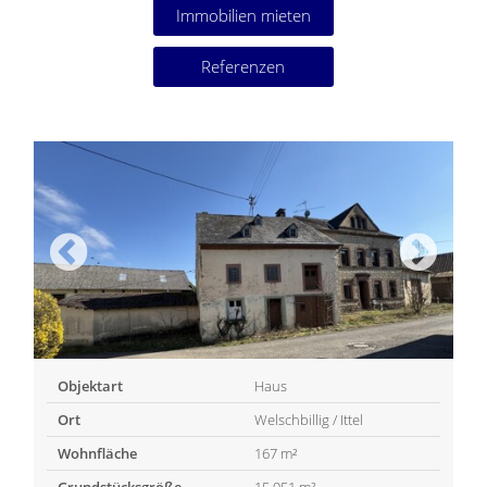
Immobilien mieten
Referenzen
Objektart
Haus
Ort
Welschbillig / Ittel
Wohnfläche
167 m²
Grundstücksgröße
15.951 m²