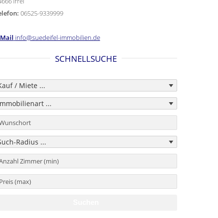
666 Irrel
elefon:
06525-9339999
-Mail
info@suedeifel-immobilien.de
SCHNELLSUCHE