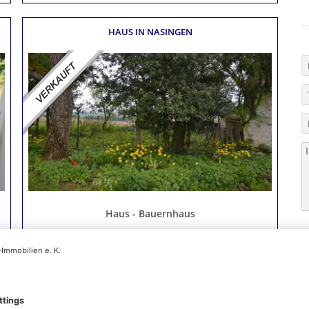
HAUS
IN NASINGEN
Haus - Bauernhaus
S
Wohnfläche
120 m²
Grundstücksgröße
2.300 m²
Anzahl Zimmer
6