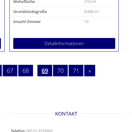
Wohnfläche
210 m²
Grundstücksgröße
8.800 m²
Anzahl Zimmer
10
Detailinformationen
67
68
69
70
71
»
...
KONTAKT
Telefon:
06525-9339999