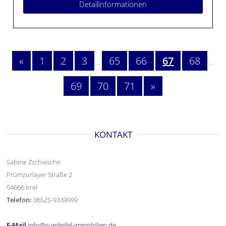
Detailinformationen
«
1
2
3
65
66
67
68
...
...
69
70
71
»
KONTAKT
Sabine Zschiesche
Prümzurlayer Straße 2
54666 Irrel
Telefon:
06525-9339999
E-Mail
info@suedeifel-immobilien.de