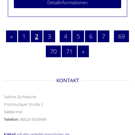
Detailinformationen
«
1
2
3
4
5
6
7
69
...
...
70
71
»
KONTAKT
Sabine Zschiesche
Prümzurlayer Straße 2
54666 Irrel
Telefon:
06525-9339999
E-Mail
info@suedeifel-immobilien.de