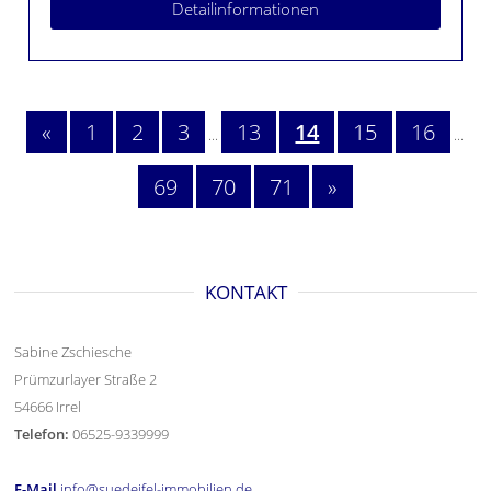
Detailinformationen
«
1
2
3
13
14
15
16
...
...
69
70
71
»
KONTAKT
Sabine Zschiesche
Prümzurlayer Straße 2
54666 Irrel
Telefon:
06525-9339999
E-Mail
info@suedeifel-immobilien.de