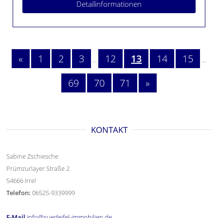
Detailinformationen
«
1
2
3
12
13
14
15
...
...
69
70
71
»
KONTAKT
Sabine Zschiesche
Prümzurlayer Straße 2
54666 Irrel
Telefon:
06525-9339999
E-Mail
info@suedeifel-immobilien.de