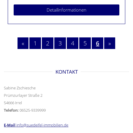
Detailinformationen
«
1
2
3
4
5
6
»
KONTAKT
Sabine Zschiesche
Prümzurlayer Straße 2
54666 Irrel
Telefon:
06525-9339999
E-Mail
info@suedeifel-immobilien.de