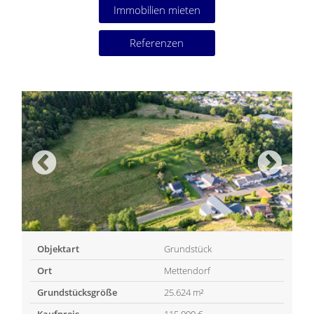
Immobilien mieten
Referenzen
Objektart
Grundstück
Ort
Mettendorf
Grundstücksgröße
25.624 m²
Kaufpreis
115.000 €